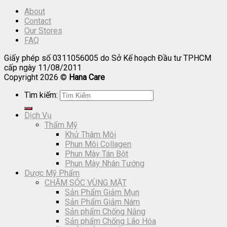
About
Contact
Our Stores
FAQ
Giấy phép số 0311056005 do Sở Kế hoạch Đầu tư TPHCM
cấp ngày 11/08/2011
Copyright 2026 ©
Hana Care
Tìm kiếm:
Dịch Vụ
Thẩm Mỹ
Khử Thâm Môi
Phun Môi Collagen
Phun Mày Tán Bột
Phun Mày Nhân Tướng
Dược Mỹ Phẩm
CHĂM SÓC VÙNG MẶT
Sản Phẩm Giảm Mụn
Sản Phẩm Giảm Nám
Sản phẩm Chống Nắng
Sản phẩm Chống Lão Hóa