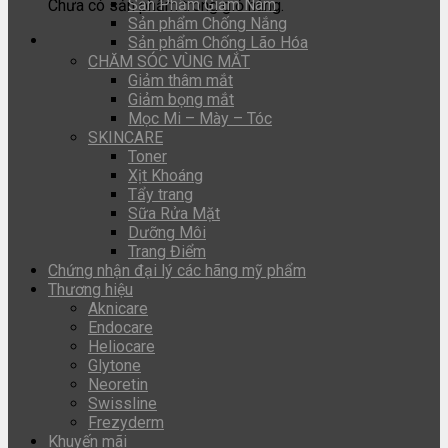
Sản Phẩm Giảm Nám
Chưa có sản phẩm trong giỏ hàng.
Sản phẩm Chống Nắng
Sản phẩm Chống Lão Hóa
CHĂM SÓC VÙNG MẮT
Giảm thâm mắt
Giảm bọng mắt
Mọc Mi – Mày – Tóc
SKINCARE
Toner
Xịt Khoáng
Tẩy trang
Sữa Rửa Mặt
Dưỡng Môi
Trang Điểm
Chứng nhận đại lý các hãng mỹ phẩm
Thương hiệu
Aknicare
Endocare
Heliocare
Glytone
Neoretin
Swissline
Frezyderm
Khuyến mãi