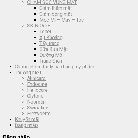
CHĂM SÓC VÙNG MẮT
Giảm thâm mắt
Giảm bọng mắt
Mọc Mi – Mày – Tóc
SKINCARE
Toner
Xịt Khoáng
Tẩy trang
Sữa Rửa Mặt
Dưỡng Môi
Trang Điểm
Chứng nhận đại lý các hãng mỹ phẩm
Thương hiệu
Aknicare
Endocare
Heliocare
Glytone
Neoretin
Swissline
Frezyderm
Khuyến mãi
Đăng nhập
Đăng nhập