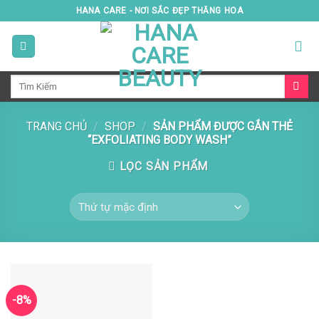
Skip
HANA CARE - NƠI SẮC ĐẸP THĂNG HOA
to
content
Tìm
kiếm:
TRANG CHỦ
/
SHOP
/
SẢN PHẨM ĐƯỢC GẮN THẺ
“EXFOLIATING BODY WASH”
LỌC SẢN PHẨM
-8%