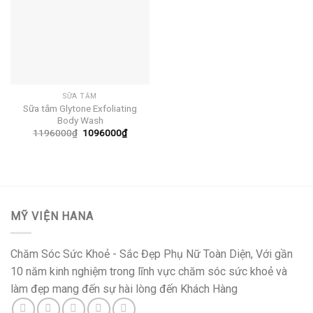
SỮA TẮM
Sữa tắm Glytone Exfoliating
Body Wash
Giá
Giá
1196000
₫
1096000
₫
gốc
hiện
là:
tại
1196000₫.
là:
1096000₫.
MỸ VIỆN HANA
Chăm Sóc Sức Khoẻ - Sắc Đẹp Phụ Nữ Toàn Diện, Với gần
10 năm kinh nghiệm trong lĩnh vực chăm sóc sức khoẻ và
làm đẹp mang đến sự hài lòng đến Khách Hàng