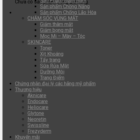
Sản Phẩm Giảm Nám
Chưa có sản phẩm trong giỏ hàng.
Sản phẩm Chống Nắng
Sản phẩm Chống Lão Hóa
CHĂM SÓC VÙNG MẮT
Giảm thâm mắt
Giảm bọng mắt
Mọc Mi – Mày – Tóc
SKINCARE
Toner
Xịt Khoáng
Tẩy trang
Sữa Rửa Mặt
Dưỡng Môi
Trang Điểm
Chứng nhận đại lý các hãng mỹ phẩm
Thương hiệu
Aknicare
Endocare
Heliocare
Glytone
Neoretin
Swissline
Frezyderm
Khuyến mãi