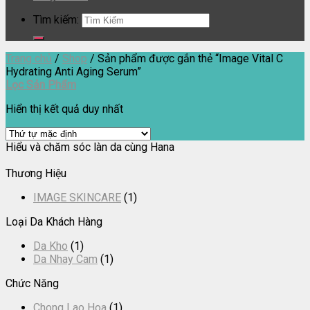
Tìm kiếm:
Trang chủ
/
Shop
/
Sản phẩm được gắn thẻ “Image Vital C
Hydrating Anti Aging Serum”
Lọc Sản Phẩm
Hiển thị kết quả duy nhất
Hiểu và chăm sóc làn da cùng Hana
Thương Hiệu
IMAGE SKINCARE
(1)
Loại Da Khách Hàng
Da Kho
(1)
Da Nhay Cam
(1)
Chức Năng
Chong Lao Hoa
(1)