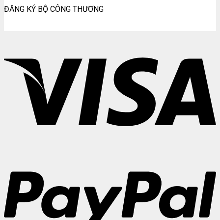
ĐĂNG KÝ BỘ CÔNG THƯƠNG