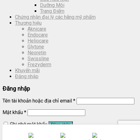
Dưỡng Môi
Trang Điểm
Chứng nhận đại lý các hãng mỹ phẩm
Thương hiệu
Aknicare
Endocare
Heliocare
Glytone
Neoretin
Swissline
Frezyderm
Khuyến mãi
Đăng nhập
Đăng nhập
Tên tài khoản hoặc địa chỉ email
*
Mật khẩu
*
Ghi nhớ mật khẩu
Đăng nhập
Quên mật khẩu?