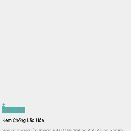
+
Quick View
Kem Chống Lão Hóa
Serum dưỡng ẩm Image Vital C Hydrating Anti Aging Serum