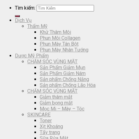
Tìm kiếm:
Dịch Vụ
Thẩm Mỹ
Khử Thâm Môi
Phun Môi Collagen
Phun Mày Tán Bột
Phun Mày Nhân Tướng
Dược Mỹ Phẩm
CHĂM SÓC VÙNG MẶT
Sản Phẩm Giảm Mụn
Sản Phẩm Giảm Nám
Sản phẩm Chống Nắng
Sản phẩm Chống Lão Hóa
CHĂM SÓC VÙNG MẮT
Giảm thâm mắt
Giảm bọng mắt
Mọc Mi – Mày – Tóc
SKINCARE
Toner
Xịt Khoáng
Tẩy trang
Sữa Rửa Mặt