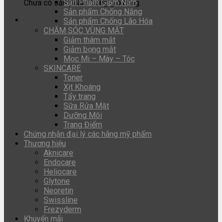
Sản Phẩm Giảm Nám
Chưa có sản phẩm trong giỏ hàng.
Sản phẩm Chống Nắng
Sản phẩm Chống Lão Hóa
CHĂM SÓC VÙNG MẮT
Giảm thâm mắt
Giảm bọng mắt
Mọc Mi – Mày – Tóc
SKINCARE
Toner
Xịt Khoáng
Tẩy trang
Sữa Rửa Mặt
Dưỡng Môi
Trang Điểm
Chứng nhận đại lý các hãng mỹ phẩm
Thương hiệu
Aknicare
Endocare
Heliocare
Glytone
Neoretin
Swissline
Frezyderm
Khuyến mãi