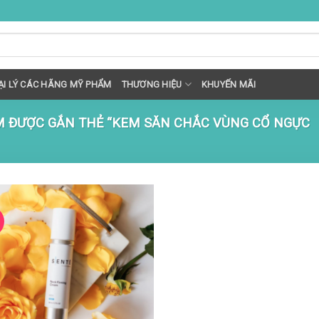
I LÝ CÁC HÃNG MỸ PHẨM
THƯƠNG HIỆU
KHUYẾN MÃI
 ĐƯỢC GẮN THẺ “KEM SĂN CHẮC VÙNG CỔ NGỰC