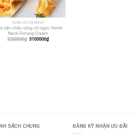
VÙNG CỔ VÀ NGỰC
m săn chắc vùng cổ ngực Sente
Neck Firming Cream
Giá
Giá
3200000
₫
3100000
₫
gốc
hiện
là:
tại
3200000₫.
là:
3100000₫.
NH SÁCH CHUNG
ĐĂNG KÝ NHẬN ƯU ĐÃI