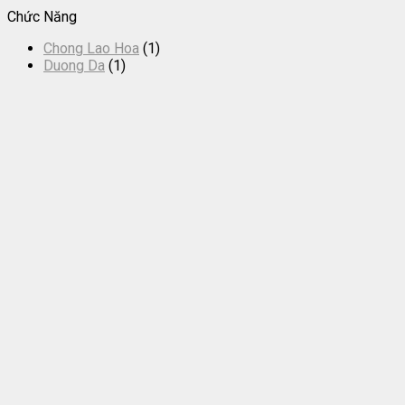
Chức Năng
Chong Lao Hoa
(1)
Duong Da
(1)