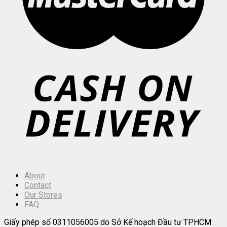
About
Contact
Our Stores
FAQ
Giấy phép số 0311056005 do Sở Kế hoạch Đầu tư TPHCM