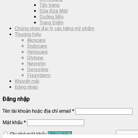
Tẩy trang
Sữa Rửa Mặt
Dưỡng Môi
Trang Điểm
Chứng nhận đại lý các hãng mỹ phẩm
Thương hiệu
Aknicare
Endocare
Heliocare
Glytone
Neoretin
Swissline
Frezyderm
Khuyến mãi
Đăng nhập
Đăng nhập
Tên tài khoản hoặc địa chỉ email
*
Mật khẩu
*
Ghi nhớ mật khẩu
Đăng nhập