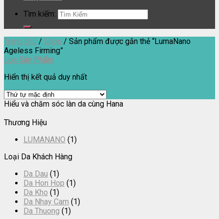
Tìm kiếm:
Trang chủ
/
Shop
/
Sản phẩm được gắn thẻ “LumaNano
Ageless Firming”
Lọc Sản Phẩm
Hiển thị kết quả duy nhất
Hiểu và chăm sóc làn da cùng Hana
Thương Hiệu
LUMANANO
(1)
Loại Da Khách Hàng
Da Dau
(1)
Da Hon Hop
(1)
Da Kho
(1)
Da Nhay Cam
(1)
Da Thuong
(1)