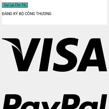
ĐĂNG KÝ BỘ CÔNG THƯƠNG