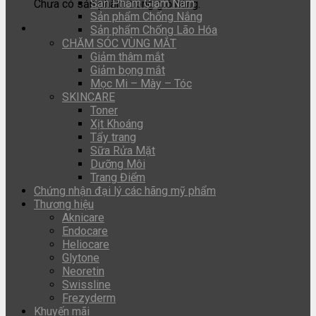
Sản Phẩm Giảm Nám
Chưa có sản phẩm trong giỏ hàng.
Sản phẩm Chống Nắng
Sản phẩm Chống Lão Hóa
CHĂM SÓC VÙNG MẮT
Giảm thâm mắt
Giảm bọng mắt
Mọc Mi – Mày – Tóc
SKINCARE
Toner
Xịt Khoáng
Tẩy trang
Sữa Rửa Mặt
Dưỡng Môi
Trang Điểm
Chứng nhận đại lý các hãng mỹ phẩm
Thương hiệu
Aknicare
Endocare
Heliocare
Glytone
Neoretin
Swissline
Frezyderm
Khuyến mãi