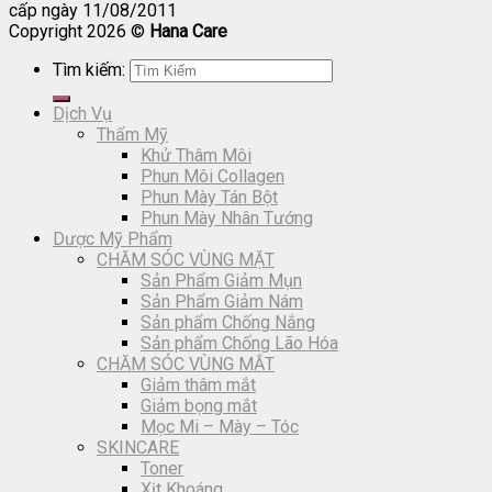
cấp ngày 11/08/2011
Copyright 2026 ©
Hana Care
Tìm kiếm:
Dịch Vụ
Thẩm Mỹ
Khử Thâm Môi
Phun Môi Collagen
Phun Mày Tán Bột
Phun Mày Nhân Tướng
Dược Mỹ Phẩm
CHĂM SÓC VÙNG MẶT
Sản Phẩm Giảm Mụn
Sản Phẩm Giảm Nám
Sản phẩm Chống Nắng
Sản phẩm Chống Lão Hóa
CHĂM SÓC VÙNG MẮT
Giảm thâm mắt
Giảm bọng mắt
Mọc Mi – Mày – Tóc
SKINCARE
Toner
Xịt Khoáng