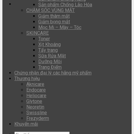
Sản phẩm Chống Lão Hóa
CHĂM SÓC VÙNG MẮT
Giảm thâm mắt
Giảm bọng mắt
Mọc Mi – Mày – Tóc
SKINCARE
Toner
Xịt Khoáng
Tẩy trang
Sữa Rửa Mặt
Dưỡng Môi
Trang Điểm
Chứng nhận đại lý các hãng mỹ phẩm
Thương hiệu
Aknicare
Endocare
Heliocare
Glytone
Neoretin
Swissline
Frezyderm
Khuyến mãi