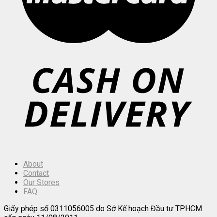
About
Contact
Our Stores
FAQ
Giấy phép số 0311056005 do Sở Kế hoạch Đầu tư TPHCM