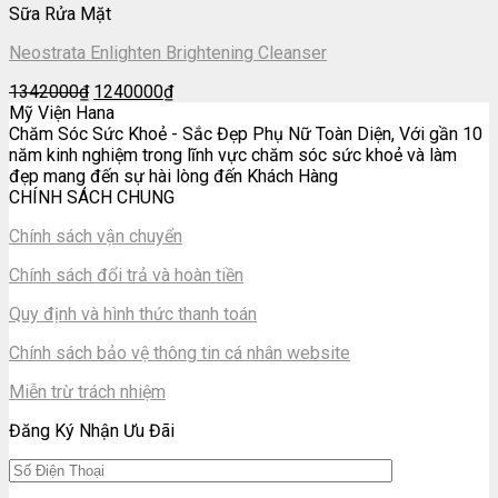
Sữa Rửa Mặt
Neostrata Enlighten Brightening Cleanser
Giá
Giá
1342000
₫
1240000
₫
gốc
hiện
Mỹ Viện Hana
là:
tại
Chăm Sóc Sức Khoẻ - Sắc Đẹp Phụ Nữ Toàn Diện, Với gần 10
1342000₫.
là:
năm kinh nghiệm trong lĩnh vực chăm sóc sức khoẻ và làm
1240000₫.
đẹp mang đến sự hài lòng đến Khách Hàng
CHÍNH SÁCH CHUNG
Chính sách vận chuyển
Chính sách đổi trả và hoàn tiền
Quy định và hình thức thanh toán
Chính sách bảo vệ thông tin cá nhân website
Miễn trừ trách nhiệm
Đăng Ký Nhận Ưu Đãi