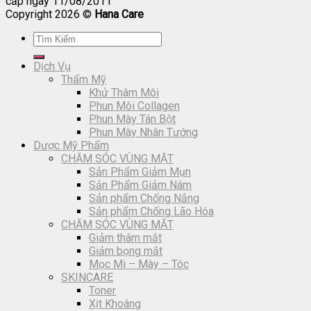
cấp ngày 11/08/2011
Copyright 2026 ©
Hana Care
Tìm
kiếm:
Dịch Vụ
Thẩm Mỹ
Khử Thâm Môi
Phun Môi Collagen
Phun Mày Tán Bột
Phun Mày Nhân Tướng
Dược Mỹ Phẩm
CHĂM SÓC VÙNG MẶT
Sản Phẩm Giảm Mụn
Sản Phẩm Giảm Nám
Sản phẩm Chống Nắng
Sản phẩm Chống Lão Hóa
CHĂM SÓC VÙNG MẮT
Giảm thâm mắt
Giảm bọng mắt
Mọc Mi – Mày – Tóc
SKINCARE
Toner
Xịt Khoáng