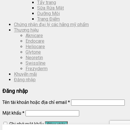
Tẩy trang
Sữa Rửa Mặt
Dưỡng Môi
Trang Điểm
Chứng nhận đại lý các hãng mỹ phẩm
Thương hiệu
Aknicare
Endocare
Heliocare
Glytone
Neoretin
Swissline
Frezyderm
Khuyến mãi
Đăng nhập
Đăng nhập
Tên tài khoản hoặc địa chỉ email
*
Mật khẩu
*
Ghi nhớ mật khẩu
Đăng nhập