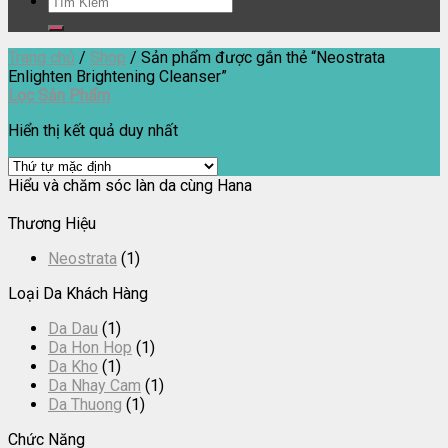
Tìm
kiếm:
Trang chủ
/
Shop
/
Sản phẩm được gắn thẻ “Neostrata
Enlighten Brightening Cleanser”
Lọc Sản Phẩm
Hiển thị kết quả duy nhất
Hiểu và chăm sóc làn da cùng Hana
Thương Hiệu
Neostrata
(1)
Loại Da Khách Hàng
Da Dau
(1)
Da Hon Hop
(1)
Da Kho
(1)
Da Nhay Cam
(1)
Da Thuong
(1)
Chức Năng