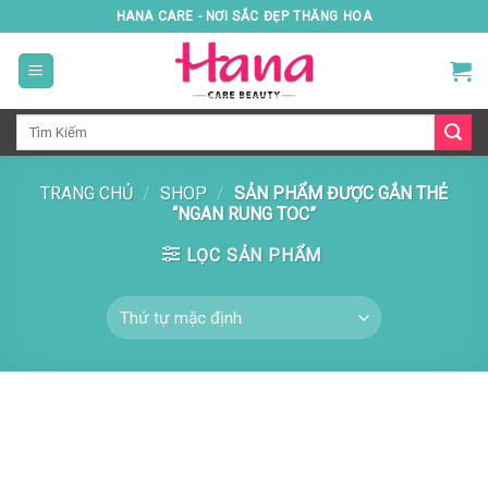
Skip
HANA CARE - NƠI SẮC ĐẸP THĂNG HOA
to
content
Tìm
kiếm:
TRANG CHỦ
/
SHOP
/
SẢN PHẨM ĐƯỢC GẮN THẺ
“NGAN RUNG TOC”
LỌC SẢN PHẨM