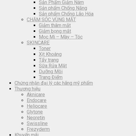
Sản Phẩm Giảm Nám
Sản phẩm Chống Nắng
Sản phẩm Chống Lão Hóa
CHĂM SÓC VÙNG MẮT
Giảm thâm mắt
Giảm bọng mắt
Mọc Mi – Mày – Tóc
SKINCARE
Toner
Xịt Khoáng
Tẩy trang
Sữa Rửa Mặt
Dưỡng Môi
Trang Điểm
Chứng nhận đại lý các hãng mỹ phẩm
Thương hiệu
Aknicare
Endocare
Heliocare
Glytone
Neoretin
Swissline
Frezyderm
Khuyến mãi