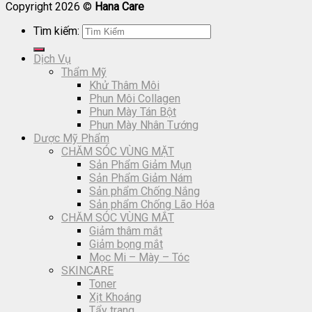
Copyright 2026 ©
Hana Care
Tìm kiếm:
Dịch Vụ
Thẩm Mỹ
Khử Thâm Môi
Phun Môi Collagen
Phun Mày Tán Bột
Phun Mày Nhân Tướng
Dược Mỹ Phẩm
CHĂM SÓC VÙNG MẶT
Sản Phẩm Giảm Mụn
Sản Phẩm Giảm Nám
Sản phẩm Chống Nắng
Sản phẩm Chống Lão Hóa
CHĂM SÓC VÙNG MẮT
Giảm thâm mắt
Giảm bọng mắt
Mọc Mi – Mày – Tóc
SKINCARE
Toner
Xịt Khoáng
Tẩy trang