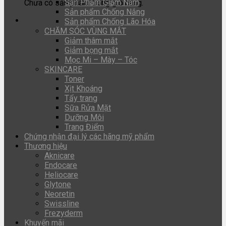
Sản Phẩm Giảm Nám
Chưa có sản phẩm trong giỏ hàng.
Sản phẩm Chống Nắng
Sản phẩm Chống Lão Hóa
CHĂM SÓC VÙNG MẮT
Giảm thâm mắt
Giảm bọng mắt
Mọc Mi – Mày – Tóc
SKINCARE
Toner
Xịt Khoáng
Tẩy trang
Sữa Rửa Mặt
Dưỡng Môi
Trang Điểm
Chứng nhận đại lý các hãng mỹ phẩm
Thương hiệu
Aknicare
Endocare
Heliocare
Glytone
Neoretin
Swissline
Frezyderm
Khuyến mãi