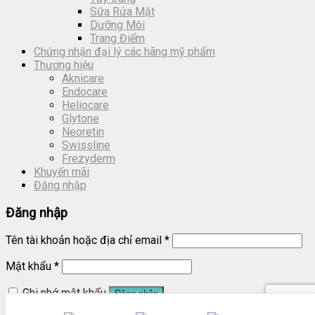
Sữa Rửa Mặt
Dưỡng Môi
Trang Điểm
Chứng nhận đại lý các hãng mỹ phẩm
Thương hiệu
Aknicare
Endocare
Heliocare
Glytone
Neoretin
Swissline
Frezyderm
Khuyến mãi
Đăng nhập
Đăng nhập
Tên tài khoản hoặc địa chỉ email
*
Mật khẩu
*
Ghi nhớ mật khẩu
Đăng nhập