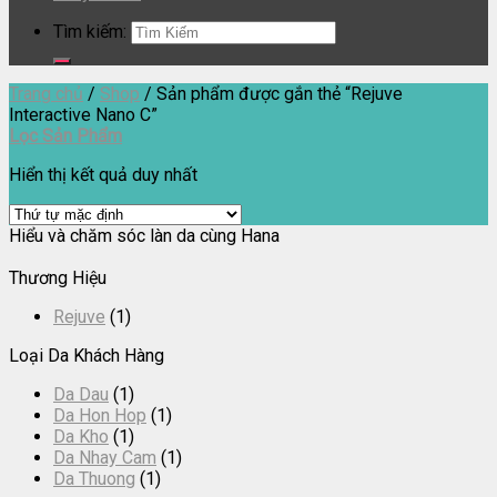
Tìm kiếm:
Trang chủ
/
Shop
/
Sản phẩm được gắn thẻ “Rejuve
Interactive Nano C”
Lọc Sản Phẩm
Hiển thị kết quả duy nhất
Hiểu và chăm sóc làn da cùng Hana
Thương Hiệu
Rejuve
(1)
Loại Da Khách Hàng
Da Dau
(1)
Da Hon Hop
(1)
Da Kho
(1)
Da Nhay Cam
(1)
Da Thuong
(1)