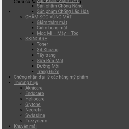
Sản Phẩm Giảm Nám
Chưa có sản phẩm trong giỏ hàng.
Sản phẩm Chống Nắng
Sản phẩm Chống Lão Hóa
CHĂM SÓC VÙNG MẮT
Giảm thâm mắt
Giảm bọng mắt
Mọc Mi – Mày – Tóc
SKINCARE
Toner
Xịt Khoáng
Tẩy trang
Sữa Rửa Mặt
Dưỡng Môi
Trang Điểm
Chứng nhận đại lý các hãng mỹ phẩm
Thương hiệu
Aknicare
Endocare
Heliocare
Glytone
Neoretin
Swissline
Frezyderm
Khuyến mãi