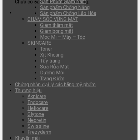
Sản Phẩm Giảm Nám
Chưa có sản phẩm trong giỏ hàng.
Sản phẩm Chống Nắng
Sản phẩm Chống Lão Hóa
CHĂM SÓC VÙNG MẮT
Giảm thâm mắt
Giảm bọng mắt
Mọc Mi – Mày – Tóc
SKINCARE
Toner
Xịt Khoáng
Tẩy trang
Sữa Rửa Mặt
Dưỡng Môi
Trang Điểm
Chứng nhận đại lý các hãng mỹ phẩm
Thương hiệu
Aknicare
Endocare
Heliocare
Glytone
Neoretin
Swissline
Frezyderm
Khuyến mãi