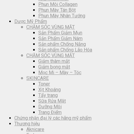
Phun Môi Collagen
Phun Mày Tán Bột
Phun Mày Nhân Tướng
Dược Mỹ Phẩm
CHĂM SÓC VÙNG MẶT
Sản Phẩm Giảm Mụn
Sản Phẩm Giảm Nám
Sản phẩm Chống Nắng
Sản phẩm Chống Lão Hóa
CHĂM SÓC VÙNG MẮT
Giảm thâm mắt
Giảm bọng mắt
Mọc Mi – Mày – Tóc
SKINCARE
Toner
Xịt Khoáng
Tẩy trang
Sữa Rửa Mặt
Dưỡng Môi
Trang Điểm
Chứng nhận đại lý các hãng mỹ phẩm
Thương hiệu
Aknicare