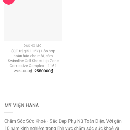
DƯỠNG MÔI
(QT trị giá 115k) Hỗn hợp
hoàn hảo cho môi, cằm
Swissline Cell Shock Lip Zone
Corrective Complex _ 1161
Giá
Giá
2953000
₫
2550000
₫
gốc
hiện
là:
tại
2953000₫.
là:
2550000₫.
MỸ VIỆN HANA
Chăm Sóc Sức Khoẻ - Sắc Đẹp Phụ Nữ Toàn Diện, Với gần
10 năm kinh nghiệm trong lĩnh vực chăm sóc sức khoẻ và