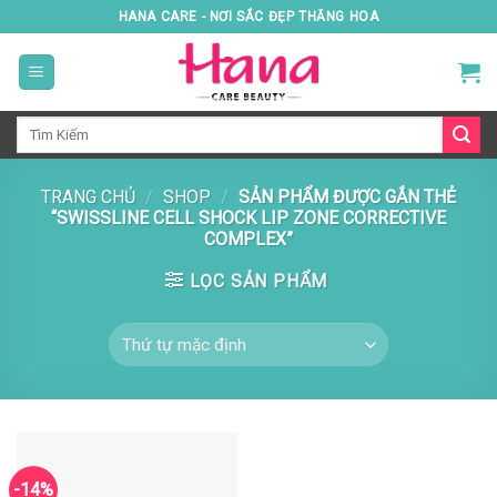
Skip
HANA CARE - NƠI SẮC ĐẸP THĂNG HOA
to
content
Tìm
kiếm:
TRANG CHỦ
/
SHOP
/
SẢN PHẨM ĐƯỢC GẮN THẺ
“SWISSLINE CELL SHOCK LIP ZONE CORRECTIVE
COMPLEX”
LỌC SẢN PHẨM
-14%