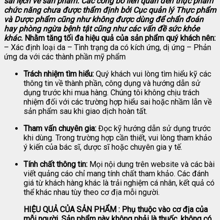
sai lệch về sản phẩm.
Các công bố liên quan đến thực phẩm
chức năng chưa được thẩm định bởi Cục quản lý Thực phẩm
và Dược phẩm cũng như không được dùng để chẩn đoán
hay phòng ngừa bệnh tật cũng như các vấn đề sức khỏe
khác.
Nhằm tăng tối đa hiệu quả của sản phẩm quý khách nên:
– Xác định loại da – Tình trạng da có kích ứng, dị ứng – Phản
ứng da với các thành phần mỹ phẩm
Trách nhiệm tìm hiểu:
Quý khách vui lòng tìm hiểu kỹ các
thông tin về thành phần, công dụng và hướng dẫn sử
dụng trước khi mua hàng. Chúng tôi không chịu trách
nhiệm đối với các trường hợp hiểu sai hoặc nhầm lẫn về
sản phẩm sau khi giao dịch hoàn tất.
Tham vấn chuyên gia:
Đọc kỹ hướng dẫn sử dụng trước
khi dùng. Trong trường hợp cần thiết, vui lòng tham khảo
ý kiến của bác sĩ, dược sĩ hoặc chuyên gia y tế.
Tính chất thông tin:
Mọi nội dung trên website và các bài
viết quảng cáo chỉ mang tính chất tham khảo. Các đánh
giá từ khách hàng khác là trải nghiệm cá nhân, kết quả có
thể khác nhau tùy theo cơ địa mỗi người.
HIỆU QUẢ CỦA SẢN PHẨM : Phụ thuộc vào cơ địa của
mỗi người. Sản phẩm này không phải là thuốc, không có