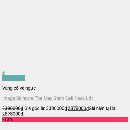
+
Quick View
Vùng cổ và ngực
Image Skincare The Max Stem Cell Neck Lift
3386000
₫
Giá gốc là: 3386000₫.
2878000
₫
Giá hiện tại là:
2878000₫.
-13%