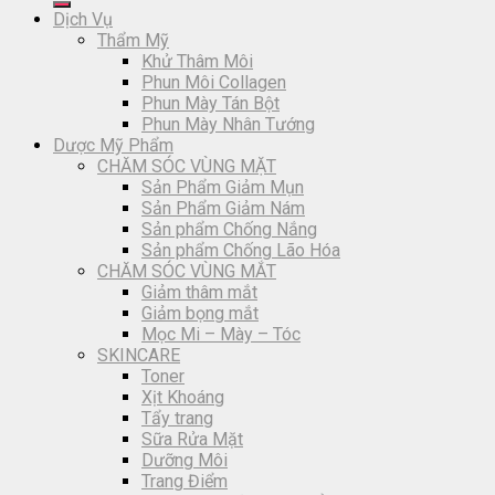
Dịch Vụ
Thẩm Mỹ
Khử Thâm Môi
Phun Môi Collagen
Phun Mày Tán Bột
Phun Mày Nhân Tướng
Dược Mỹ Phẩm
CHĂM SÓC VÙNG MẶT
Sản Phẩm Giảm Mụn
Sản Phẩm Giảm Nám
Sản phẩm Chống Nắng
Sản phẩm Chống Lão Hóa
CHĂM SÓC VÙNG MẮT
Giảm thâm mắt
Giảm bọng mắt
Mọc Mi – Mày – Tóc
SKINCARE
Toner
Xịt Khoáng
Tẩy trang
Sữa Rửa Mặt
Dưỡng Môi
Trang Điểm