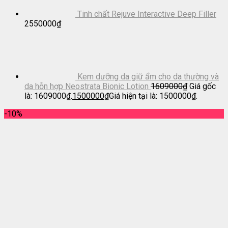
Tinh chất Rejuve Interactive Deep Filler
2550000
₫
Kem dưỡng da giữ ẩm cho da thường và
da hỗn hợp Neostrata Bionic Lotion
1609000
₫
Giá gốc
là: 1609000₫.
1500000
₫
Giá hiện tại là: 1500000₫.
-10%