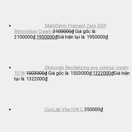
MartiDerm Pigment Zero DSP
Renovation Cream
2100000
₫
Giá gốc là:
2100000₫.
1950000
₫
Giá hiện tại là: 1950000₫.
Skincode Revitalizing eye contour cream
1018
1503000
₫
Giá gốc là: 1503000₫.
1322000
₫
Giá hiện
tại là: 1322000₫.
UsoLab Vita ION C
350000
₫