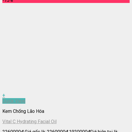
-15%
+
Quick View
Kem Chống Lão Hóa
Vital C Hydrating Facial Oil
2260000
₫
Giá gốc là: 2260000₫.
1920000
₫
Giá hiện tại là: