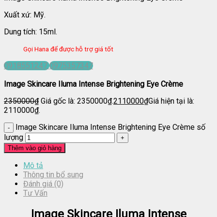
Xuất xứ: Mỹ.
Dung tích: 15ml.
Gọi Hana để được hỗ trợ giá tốt
0918551247
0975357347
Image Skincare Iluma Intense Brightening Eye Crème
2350000
₫
Giá gốc là: 2350000₫.
2110000
₫
Giá hiện tại là:
2110000₫.
Image Skincare Iluma Intense Brightening Eye Crème số
lượng
Thêm vào giỏ hàng
Mô tả
Thông tin bổ sung
Đánh giá (0)
Tư Vấn
Image Skincare Iluma Intense