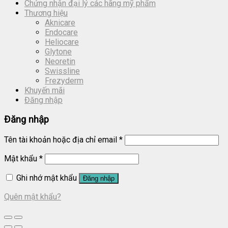
Chứng nhận đại lý các hãng mỹ phẩm
Thương hiệu
Aknicare
Endocare
Heliocare
Glytone
Neoretin
Swissline
Frezyderm
Khuyến mãi
Đăng nhập
Đăng nhập
Tên tài khoản hoặc địa chỉ email
*
Mật khẩu
*
Ghi nhớ mật khẩu
Đăng nhập
Quên mật khẩu?