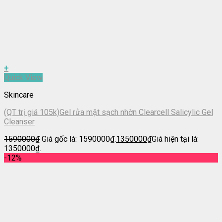
+
Quick View
Skincare
(QT trị giá 105k)Gel rửa mặt sạch nhờn Clearcell Salicylic Gel
Cleanser
1590000
₫
Giá gốc là: 1590000₫.
1350000
₫
Giá hiện tại là:
1350000₫.
-12%