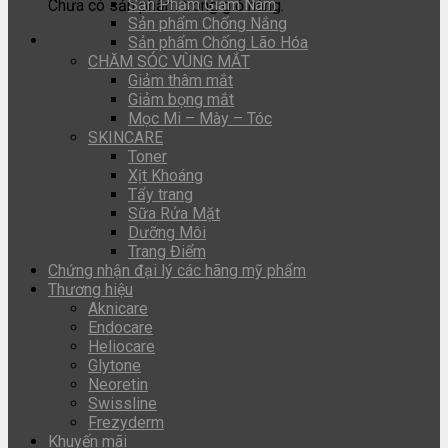
Sản Phẩm Giảm Nám
Chưa có sản phẩm trong giỏ hàng.
Sản phẩm Chống Nắng
Sản phẩm Chống Lão Hóa
CHĂM SÓC VÙNG MẮT
Giảm thâm mắt
Giảm bọng mắt
Mọc Mi – Mày – Tóc
SKINCARE
Toner
Xịt Khoáng
Tẩy trang
Sữa Rửa Mặt
Dưỡng Môi
Trang Điểm
Chứng nhận đại lý các hãng mỹ phẩm
Thương hiệu
Aknicare
Endocare
Heliocare
Glytone
Neoretin
Swissline
Frezyderm
Khuyến mãi