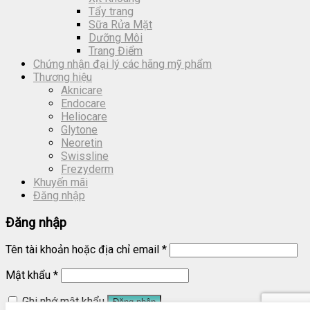
Tẩy trang
Sữa Rửa Mặt
Dưỡng Môi
Trang Điểm
Chứng nhận đại lý các hãng mỹ phẩm
Thương hiệu
Aknicare
Endocare
Heliocare
Glytone
Neoretin
Swissline
Frezyderm
Khuyến mãi
Đăng nhập
Đăng nhập
Tên tài khoản hoặc địa chỉ email
*
Mật khẩu
*
Ghi nhớ mật khẩu
Đăng nhập