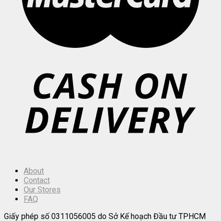
About
Contact
Our Stores
FAQ
Giấy phép số 0311056005 do Sở Kế hoạch Đầu tư TPHCM