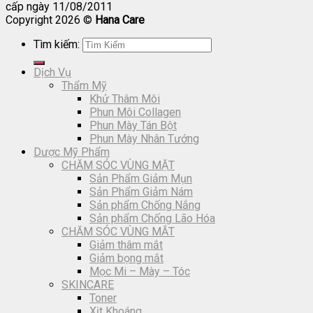
cấp ngày 11/08/2011
Copyright 2026 ©
Hana Care
Tìm kiếm:
Dịch Vụ
Thẩm Mỹ
Khử Thâm Môi
Phun Môi Collagen
Phun Mày Tán Bột
Phun Mày Nhân Tướng
Dược Mỹ Phẩm
CHĂM SÓC VÙNG MẶT
Sản Phẩm Giảm Mụn
Sản Phẩm Giảm Nám
Sản phẩm Chống Nắng
Sản phẩm Chống Lão Hóa
CHĂM SÓC VÙNG MẮT
Giảm thâm mắt
Giảm bọng mắt
Mọc Mi – Mày – Tóc
SKINCARE
Toner
Xịt Khoáng