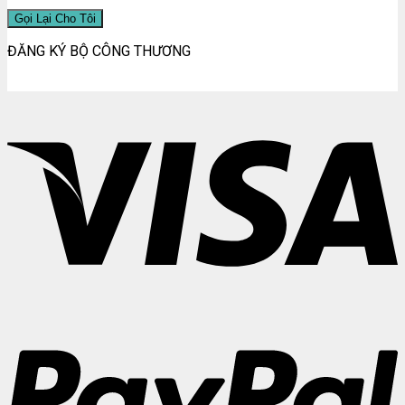
ĐĂNG KÝ BỘ CÔNG THƯƠNG