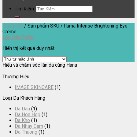
Tìm kiếm:
Trang chủ
/
Sản phẩm SKU
/
Iluma Intense Brightening Eye
Crème
Lọc Sản Phẩm
Hiển thị kết quả duy nhất
Hiểu và chăm sóc làn da cùng Hana
Thương Hiệu
IMAGE SKINCARE
(1)
Loại Da Khách Hàng
Da Dau
(1)
Da Hon Hop
(1)
Da Kho
(1)
Da Nhay Cam
(1)
Da Thuong
(1)