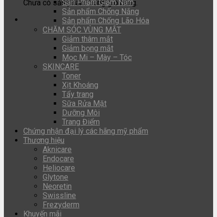
Sản Phẩm Giảm Nám
Chưa có sản phẩm trong giỏ hàng.
Sản phẩm Chống Nắng
Sản phẩm Chống Lão Hóa
CHĂM SÓC VÙNG MẮT
Giảm thâm mắt
Giảm bọng mắt
Mọc Mi – Mày – Tóc
SKINCARE
Toner
Xịt Khoáng
Tẩy trang
Sữa Rửa Mặt
Dưỡng Môi
Trang Điểm
Chứng nhận đại lý các hãng mỹ phẩm
Thương hiệu
Aknicare
Endocare
Heliocare
Glytone
Neoretin
Swissline
Frezyderm
Khuyến mãi