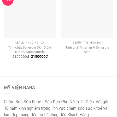
SERUM PHỤC HỒI DA
SERUM TRẺ HÓA DA
Tinh chất Synergie Skin XCell
Tinh chất Vitamin A Synergie
B 21% Niacinamide
Skin
Giá
Giá
2300000
₫
2150000
₫
gốc
hiện
là:
tại
2300000₫.
là:
2150000₫.
MỸ VIỆN HANA
Chăm Sóc Sức Khoẻ - Sắc Đẹp Phụ Nữ Toàn Diện, Với gần
10 năm kinh nghiệm trong lĩnh vực chăm sóc sức khoẻ và
làm đẹp mang đến sự hài lòng đến Khách Hàng