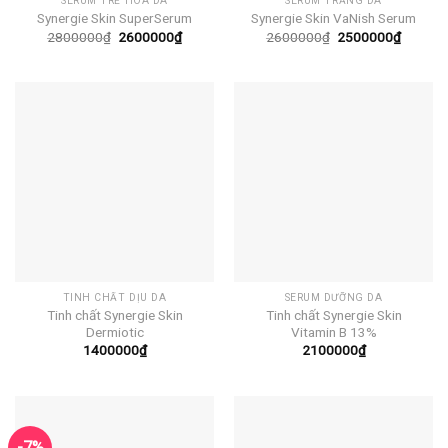
SERUM TRẺ HÓA DA
SERUM TRẮNG DA
Synergie Skin SuperSerum
Synergie Skin VaNish Serum
Giá
Giá
Giá
Giá
2800000
₫
2600000
₫
2600000
₫
2500000
₫
gốc
hiện
gốc
hiện
là:
tại
là:
tại
2800000₫.
là:
2600000₫.
là:
2600000₫.
250000
TINH CHẤT DỊU DA
SERUM DƯỠNG DA
Tinh chất Synergie Skin
Tinh chất Synergie Skin
Dermiotic
Vitamin B 13%
1400000
₫
2100000
₫
-7%