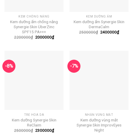
KEM CHỐNG NẮNG
KEM DƯỠNG ẨM
Kem dưỡng ẩm chống nắng
Kem dưỡng ẩm Synergie Skin
Synergie Skin ÜberZinc
DermaCalm
SPF15 PA+++
Giá
Giá
2500000
₫
2400000
₫
gốc
hiện
Giá
Giá
2200000
₫
2000000
₫
là:
tại
gốc
hiện
2500000₫.
là:
là:
tại
240000
2200000₫.
là:
2000000₫.
-8%
-7%
TRẺ HÓA DA
NHĂN VÙNG MẮT
Kem dưỡng Synergie Skin
Kem dưỡng vùng mắt
ReClaim
Synergie Skin ImprovEyes
Night
Giá
Giá
2500000
₫
2300000
₫