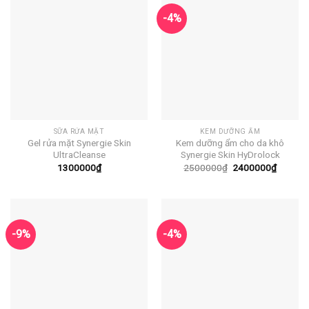
-4%
SỮA RỬA MẶT
KEM DƯỠNG ẨM
Gel rửa mặt Synergie Skin
Kem dưỡng ẩm cho da khô
UltraCleanse
Synergie Skin HyDrolock
Giá
Giá
1300000
₫
2500000
₫
2400000
₫
gốc
hiện
là:
tại
2500000₫.
là:
240000
-9%
-4%