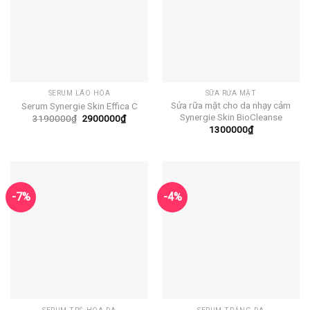
SERUM LÃO HÓA
SỮA RỬA MẶT
Sửa rữa mặt cho da nhạy cảm
Serum Synergie Skin Effica C
Synergie Skin BioCleanse
Giá
Giá
3190000
₫
2900000
₫
gốc
hiện
1300000
₫
là:
tại
3190000₫.
là:
2900000₫.
-7%
-4%